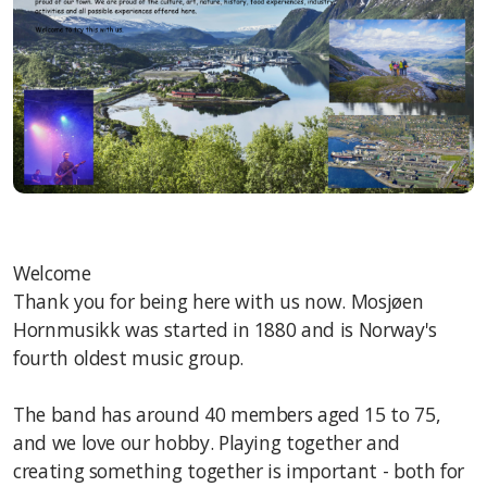
Vedtekter
Beredskapsplan
Historie
Våre konserter/prosjekter
Arkiv – prosjekter
Welcome
Thank you for being here with us now. Mosjøen
Arkiv – tilbakeblikk
Hornmusikk was started in 1880 and is Norway's
Arkiv – nyhetsarkiv
fourth oldest music group.
The band has around 40 members aged 15 to 75,
and we love our hobby. Playing together and
Kontakt oss
creating something together is important - both for