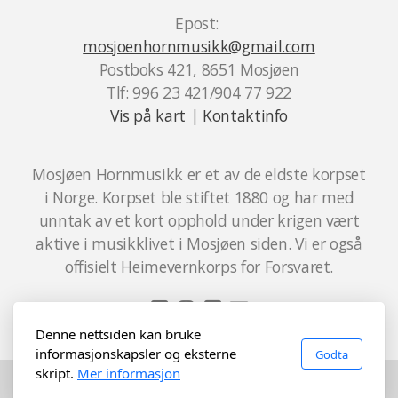
Epost:
mosjoenhornmusikk@gmail.com
Postboks 421, 8651 Mosjøen
Tlf: 996 23 421/904 77 922
Vis på kart
|
Kontaktinfo
Mosjøen Hornmusikk er et av de eldste korpset
i Norge. Korpset ble stiftet 1880 og har med
unntak av et kort opphold under krigen vært
aktive i musikklivet i Mosjøen siden. Vi er også
offisielt Heimevernkorps for Forsvaret.
Denne nettsiden kan bruke
informasjonskapsler og eksterne
Godta
skript.
Mer informasjon
©2022 Mosjøen Hornmusikk