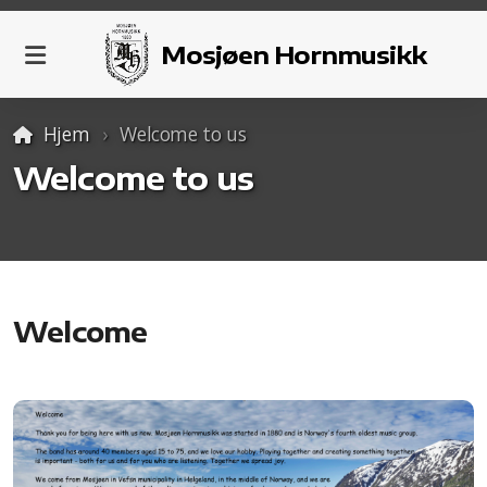
Mosjøen Hornmusikk
Hjem
Welcome to us
Aktivitetsplan
Welcome to us
Kalender
Organisering
Welcome
Aspirantkorps for voksne
HV-korpset
Grupper