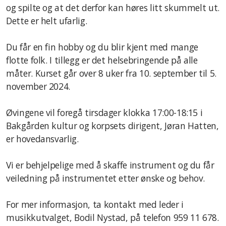
Vedtekter
og spilte og at det derfor kan høres litt skummelt ut.
Dette er helt ufarlig.
Beredskapsplan
Du får en fin hobby og du blir kjent med mange
flotte folk. I tillegg er det helsebringende på alle
måter. Kurset går over 8 uker fra 10. september til 5.
Historie
november 2024.
Våre konserter/prosjekter
Øvingene vil foregå tirsdager klokka 17:00-18:15 i
Arkiv – prosjekter
Bakgården kultur og k
orpsets dirigent, Jøran Hatten,
er hovedansvarlig.
Arkiv – tilbakeblikk
Arkiv – nyhetsarkiv
Vi er behjelpelige med å skaffe instrument og du får
veiledning på instrumentet etter ønske og behov.
For mer informasjon, ta kontakt med leder i
Kontakt oss
musikkutvalget, Bodil Nystad, på telefon 959 11 678.