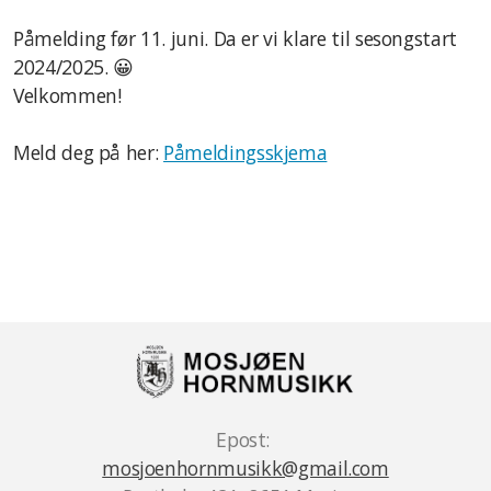
Styret
Påmelding før 11. juni. Da er vi klare til sesongstart
2024/2025. 😀
Facebook
Velkommen!
Priser
Meld deg på her:
Påmeldingsskjema
Personvern
Linker
Epost:
mosjoenhornmusikk@gmail.com