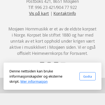
Postboks 421, 8651 Mosjøen
Tlf: 996 23 421/904 77 922
Vis på kart
|
Kontaktinfo
Mosjøen Hornmusikk er et av de eldste korpset
i Norge. Korpset ble stiftet 1880 og har med
unntak av et kort opphold under krigen vært
aktive i musikklivet i Mosjøen siden. Vi er også
offisielt Heimevernkorps for Forsvaret.
Denne nettsiden kan bruke
informasjonskapsler og eksterne
Godta
skript.
Mer informasjon
©2022 Mosjøen Hornmusikk
Driftes av Styreportalen AS