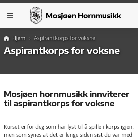
Mosjøen Hornmusikk
Hjem
Aspirantkorps for voksne
Aktivitetsplan
Aspirantkorps for voksne
Kalender
Organisering
Mosjøen hornmusikk innviterer
Aspirantkorps for voksne
til aspirantkorps for voksne
HV-korpset
Grupper
Kurset er for deg som har lyst til å spille i korps igjen,
men som synes at det er lenge siden sist du var med